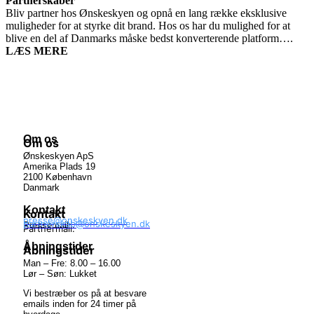
Partnerskaber
Bliv partner hos Ønskeskyen og opnå en lang række eksklusive
muligheder for at styrke dit brand. Hos os har du mulighed for at
blive en del af Danmarks måske bedst konverterende platform….
LÆS
MERE
Om os
Om os
Ønskeskyen ApS
Amerika Plads 19
2100 København
Danmark
Kontakt
Kontakt
presse@onskeskyen.dk
partnerskab@onskeskyen.dk
Pressemail:
Partnermail:
Åbningstider
Åbningstider
Man – Fre: 8.00 – 16.00
Lør – Søn: Lukket
Vi bestræber os på at besvare
emails inden for 24 timer på