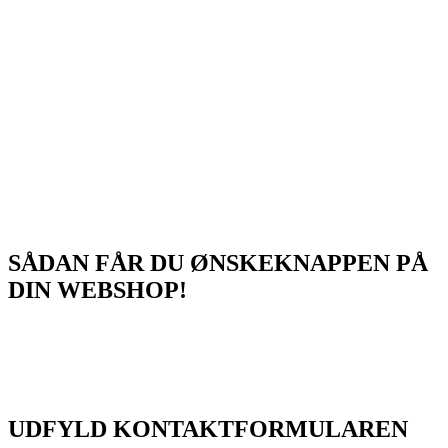
samarbejde.
”Vi har i ByStenholt de seneste 8 måneder vækstet utroligt meget på
flere forskellige fronter. Og her har vores samarbejde med
Ønskeskyen bestemt også vækstet en del. Efter vi indgik
samarbejdet med Ønskeskyen tilbage i september 2022 er det
enormt tydeligt, at vores kunders brug af Ønskeskyen er steget
markant. Vores clicks er steget med hele 403%, siden vi indgik
samarbejdet med dem. Vi har jo bl.a. også fået implementeret
Ønskeknappen på vores webshop, som vores kunder bruger i stor
stil”
Katinka Kirkegaard Stenholt, Founder
SÅDAN FÅR DU ØNSKEKNAPPEN PÅ
DIN WEBSHOP!
Ønsker du at se, hvad Ønskeknappen kan gøre for din webshop?
Bliv kontaktet af vores partner team og hør om de mange
muligheder, du kan udnytte som webshopejer med Ønskeknappen –
få tilsendt vores whitepaper direkte til din mail.
UDFYLD KONTAKTFORMULAREN​