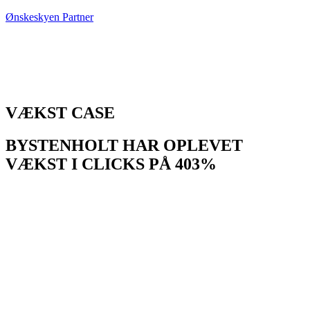
Ønskeskyen Partner
VÆKST CASE
BYSTENHOLT HAR OPLEVET
VÆKST I CLICKS PÅ 403%
Tøj- og accessories-brandet ByStenholt udtrykker lige dele
begejstring og stolthed over samarbejdet
med Ønskeskyen, som både har bragt vækst og vigtig data med
sig. Siden partnerskabet har brandet
oplevet en vækst i clicks på hele 403%.
”
Det er virkelig en guldmine at have indblik i den her data
”. Sådan
lyder ordene fra stifteren af webshoppen ByStenholt, Katinka