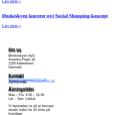
Læs mere »
Ønskeskyen lancerer nyt Social Shopping-koncept
Læs mere »
Om os
Om os
Ønskeskyen ApS
Amerika Plads 19
2100 København
Danmark
Kontakt
Kontakt
presse@onskeskyen.dk
partnerskab@onskeskyen.dk
Pressemail:
Partnermail:
Åbningstider
Åbningstider
Man – Fre: 8.00 – 16.00
Lør – Søn: Lukket
Vi bestræber os på at besvare
emails inden for 24 timer på
hverdage.