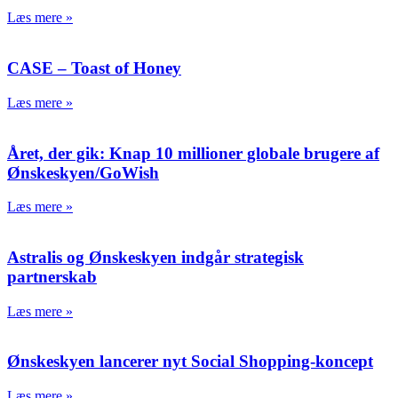
Læs mere »
CASE – Toast of Honey
Læs mere »
Året, der gik: Knap 10 millioner globale brugere af
Ønskeskyen/GoWish
Læs mere »
Astralis og Ønskeskyen indgår strategisk
partnerskab
Læs mere »
Ønskeskyen lancerer nyt Social Shopping-koncept
Læs mere »