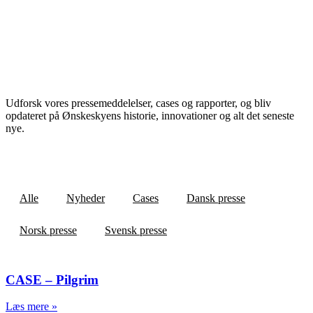
Nyheder og presse
Udforsk vores pressemeddelelser, cases og rapporter, og bliv
opdateret på Ønskeskyens historie, innovationer og alt det seneste
nye.
For pressehenvendelser bedes kontakt henstillet:
presse@onskeskyen.dk
Alle
Nyheder
Cases
Dansk presse
Norsk presse
Svensk presse
CASE – Pilgrim
Læs mere »